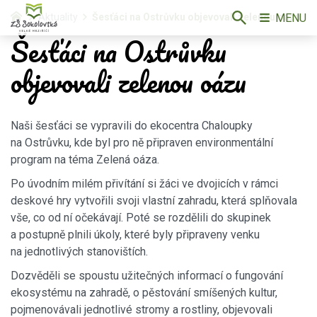
MENU
Aktuality
Šesťáci na Ostrůvku objevovali zelenou oázu
Šesťáci na Ostrůvku
objevovali zelenou oázu
Naši šesťáci se vypravili do ekocentra Chaloupky
na Ostrůvku, kde byl pro ně připraven environmentální
program na téma Zelená oáza.
Po úvodním milém přivítání si žáci ve dvojicích v rámci
deskové hry vytvořili svoji vlastní zahradu, která splňovala
vše, co od ní očekávají. Poté se rozdělili do skupinek
a postupně plnili úkoly, které byly připraveny venku
na jednotlivých stanovištích.
Dozvěděli se spoustu užitečných informací o fungování
ekosystému na zahradě, o pěstování smíšených kultur,
pojmenovávali jednotlivé stromy a rostliny, objevovali