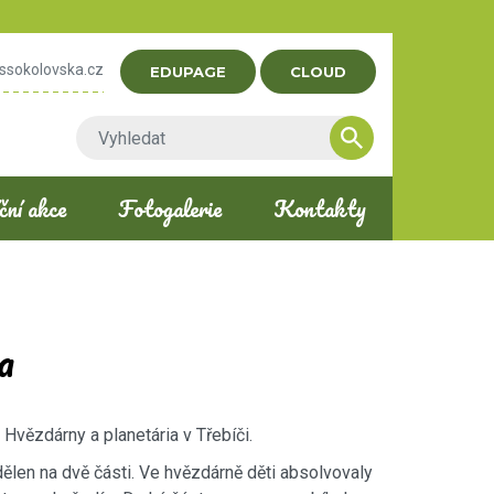
ssokolovska.cz
EDUPAGE
CLOUD
ní akce
Fotogalerie
Kontakty
a
 Hvězdárny a planetária v Třebíči.
ělen na dvě části. Ve hvězdárně děti absolvovaly