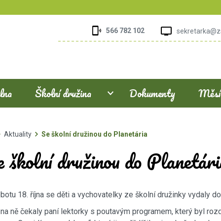
566 782 102
sekretarka@z
elna
Školní družina
Dokumenty
Měsíč
Aktuality
Se školní družinou do Planetária
 školní družinou do Planetári
botu 18. října se děti a vychovatelky ze školní družinky vydaly do
na ně čekaly paní lektorky s poutavým programem, který byl rozd