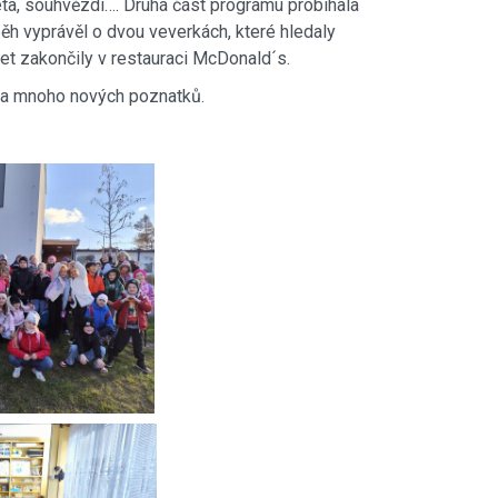
neta, souhvězdí…. Druhá část programu probíhala
ěh vyprávěl o dvou veverkách, které hledaly
let zakončily v restauraci McDonald´s.
ů a mnoho nových poznatků.