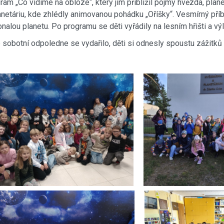
ram „Co vidíme na obloze“, který jim přiblížil pojmy hvězda, pla
anetáriu, kde zhlédly animovanou pohádku „Oříšky“. Vesmírný příb
nalou planetu. Po programu se děti vyřádily na lesním hřišti a vý
 sobotní odpoledne se vydařilo, děti si odnesly spoustu zážitk