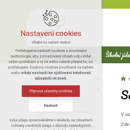
Nastavení cookies
Vítejte na našem webu!
Potřebujeme nastavit cookies a související
Škola
Třídy
Školní jíd
technologie, aby zobrazovaný obsah odpovídal
vašim potřebám a vy na webu nalezli přesně to, co
potřebujete. Soubory cookies používané na našem
webu
nikdy neslouží ke zjišťování totožnosti
uživatelů stránek
.
Škola
Se
O škole
Přijmout všechny cookies
Aktuality
Kalendář roku
Nastavit
Konzultační hodiny učitelů
V so
Školská rada
Vaše údaje zpracováváme v souladu se zásadami
Technická cookies
Zde 
ochrany osobních údajů z důvodu následujících
Školní poradenské pracoviště
nutná pro provozování webu