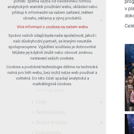
prog
potřeb: zpětná vazba od návštěvníků formou
Žákovský parlament
analytických statistik používání webu, ukládání nebo
udržení kontextu stránek (session):
v pl
ROBOTEL – Smart Class
přístup k informacím na vašem zařízení, měření
případná přihlášení, volby jazyka, apod.
doko
obsahu, reklama a vývoj produktů.
Projekty
Volitelná cookies
Celé
Více informací o cookies na našem webu
Přehled aktivit
analytická pro anonymizované
vyhodnocení návštěvnosti
Přijímací zkoušky na SŠ
Správci vašich údajů bude naše společnost, jakož i
naši důvěryhodní partneři, se kterými neustále
marketingová cookies (Google)
Školní knihovna
spolupracujeme. Vyjádření souhlasu je dobrovolné.
Více informací o cookies na našem webu
Sport
Můžete jej kdykoli zrušit nebo obnovit změnou
nastavení vašich cookies.
Budoucí prvňáčci
Pronájmy
Cookies a podobné technologie dělíme na technická:
Přijmout všechny cookies
nutná pro běh webu, bez nichž nelze web používat a
Whistleblowing
volitelná. Do této části spadají analytická a
Absolventi
Odmítnout vše
marketingová cookies.
Portál školy
Třídy
Školní jídelna
Školní družina
Dokumenty