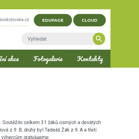
ssokolovska.cz
EDUPAGE
CLOUD
ní akce
Fotogalerie
Kontakty
n. Soutěžilo celkem 31 žáků osmých a devátých
vá z 9. B, druhý byl Tadeáš Žák z 9. A a třetí
a výhercům gratulujeme.