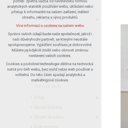
potřeb: zpětná vazba od návštěvníků formou
Žákovský parlament
analytických statistik používání webu, ukládání nebo
udržení kontextu stránek (session):
ROBOTEL – Smart Class
přístup k informacím na vašem zařízení, měření
případná přihlášení, volby jazyka, apod.
obsahu, reklama a vývoj produktů.
Projekty
Volitelná cookies
Více informací o cookies na našem webu
Přehled aktivit
analytická pro anonymizované
vyhodnocení návštěvnosti
Přijímací zkoušky na SŠ
Správci vašich údajů bude naše společnost, jakož i
naši důvěryhodní partneři, se kterými neustále
marketingová cookies (Google)
Školní knihovna
spolupracujeme. Vyjádření souhlasu je dobrovolné.
Více informací o cookies na našem webu
Sport
Můžete jej kdykoli zrušit nebo obnovit změnou
nastavení vašich cookies.
Budoucí prvňáčci
Pronájmy
Cookies a podobné technologie dělíme na technická:
Přijmout všechny cookies
nutná pro běh webu, bez nichž nelze web používat a
Whistleblowing
volitelná. Do této části spadají analytická a
Absolventi
Odmítnout vše
marketingová cookies.
Portál školy
Třídy
Školní jídelna
Školní družina
Dokumenty