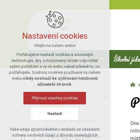
Nastavení cookies
Vítejte na našem webu!
Potřebujeme nastavit cookies a související
Škola
Třídy
Školní jíd
technologie, aby zobrazovaný obsah odpovídal
vašim potřebám a vy na webu nalezli přesně to, co
potřebujete. Soubory cookies používané na našem
webu
nikdy neslouží ke zjišťování totožnosti
uživatelů stránek
.
Škola
P
O škole
Přijmout všechny cookies
Aktuality
Kalendář roku
Nastavit
Konzultační hodiny učitelů
Dne 
Školská rada
Vaše údaje zpracováváme v souladu se zásadami
ročn
Technická cookies
ochrany osobních údajů z důvodu následujících
Školní poradenské pracoviště
míst
nutná pro provozování webu