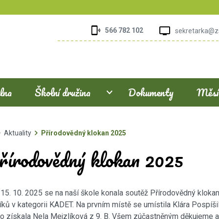
566 782 102
sekretarka@z
elna
Školní družina
Dokumenty
Měsíč
Aktuality
Přírodovědný klokan 2025
řírodovědný klokan 2025
15. 10. 2025 se na naší škole konala soutěž Přírodovědný kloka
íků v kategorii KADET. Na prvním místě se umístila Klára Pospíšilo
o získala Nela Mejzlíková z 9. B. Všem zúčastněným děkujeme 