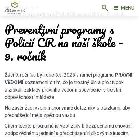
MENU
Aktuality
Preventivní programy s Policií ČR na naší škole - 9. ročník
Preventivní programy s
Policií ČR na naší škole -
9. ročník
Žáci 9. ročníku byli dne 6.5. 2025 v rámci programu
PRÁVNÍ
VĚDOMÍ
seznámeni s tím, co je trestný čin a přestupek
a získali základy právního vědomí související s trestní
odpovědností mládeže.
Na závěr žáci vyplnili anonymně dotazníky s otázkami, aby
přednášející měla zpětnou vazbu.
Cílem těchto programů je vést žáky k bezpečnému chování,
zodpovědnému jednání a předcházení rizikovým situacím.