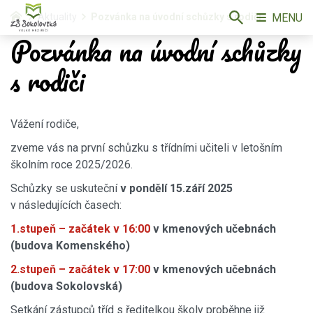
MENU
Aktuality
Pozvánka na úvodní schůzky s rodiči
Pozvánka na úvodní schůzky
s rodiči
Vážení rodiče,
zveme vás na první schůzku s třídními učiteli v letošním
školním roce 2025/2026.
Schůzky se uskuteční
v pondělí 15.září 2025
v následujících časech:
1.stupeň – začátek v 16:00
v kmenových učebnách
(budova Komenského)
2.stupeň – začátek v 17:00
v kmenových učebnách
(budova Sokolovská)
Setkání zástupců tříd s ředitelkou školy proběhne již