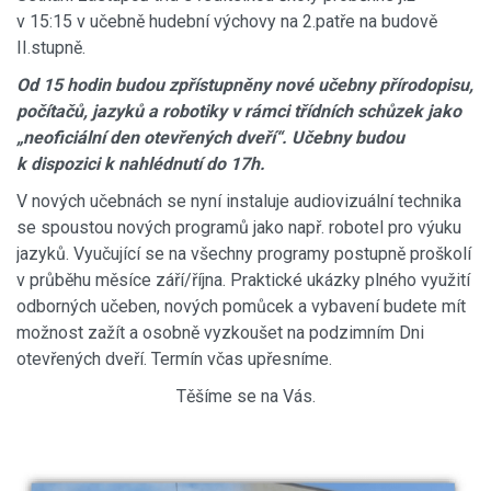
v 15:15 v učebně hudební výchovy na 2.patře na budově
II.stupně.
Od 15 hodin budou zpřístupněny nové učebny přírodopisu,
počítačů, jazyků a robotiky v rámci třídních schůzek jako
„neoficiální den otevřených dveří“. Učebny budou
k dispozici k nahlédnutí do 17h.
V nových učebnách se nyní instaluje audiovizuální technika
se spoustou nových programů jako např. robotel pro výuku
jazyků. Vyučující se na všechny programy postupně proškolí
v průběhu měsíce září/října. Praktické ukázky plného využití
odborných učeben, nových pomůcek a vybavení budete mít
možnost zažít a osobně vyzkoušet na podzimním Dni
otevřených dveří. Termín včas upřesníme.
Těšíme se na Vás.