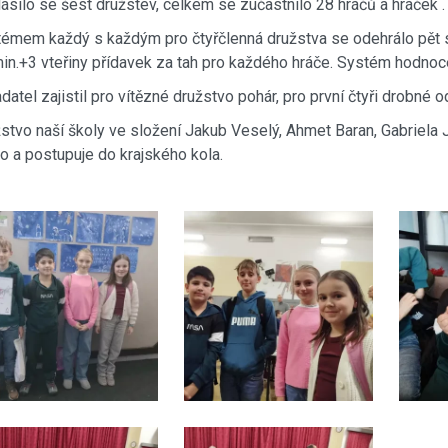
lásilo se šest družstev, celkem se zúčastnilo 28 hráčů a hráček .
émem každý s každým pro čtyřčlenná družstva se odehrálo pět s
in.+3 vteřiny přídavek za tah pro každého hráče. Systém hodno
datel zajistil pro vítězné družstvo pohár, pro první čtyři drobné
stvo naší školy ve složení Jakub Veselý, Ahmet Baran, Gabriela J
o a postupuje do krajského kola.