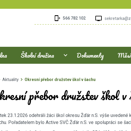
566 782 102
sekretarka@z
elna
Školní družina
Dokumenty
Měsíč
Aktuality
Okresní přebor družstev škol v šachu
resní přebor družstev škol v 
tek 23.1.2026 odehráli žáci škol okresu Žďár n.S. výše uvedené 
chu. Pořadatelem bylo Active SVČ Žďár n.S. ve spolupráci se ša