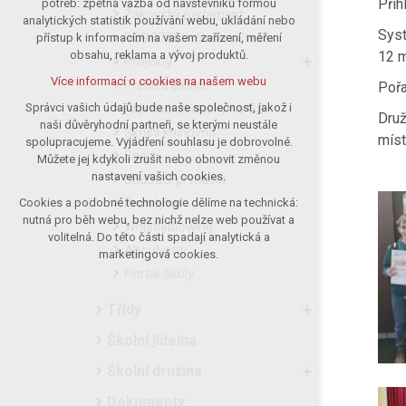
Přih
potřeb: zpětná vazba od návštěvníků formou
Žákovský parlament
analytických statistik používání webu, ukládání nebo
udržení kontextu stránek (session):
Syst
ROBOTEL – Smart Class
přístup k informacím na vašem zařízení, měření
případná přihlášení, volby jazyka, apod.
obsahu, reklama a vývoj produktů.
12 m
Projekty
Volitelná cookies
Více informací o cookies na našem webu
Přehled aktivit
Pořa
analytická pro anonymizované
vyhodnocení návštěvnosti
Přijímací zkoušky na SŠ
Správci vašich údajů bude naše společnost, jakož i
Druž
naši důvěryhodní partneři, se kterými neustále
marketingová cookies (Google)
Školní knihovna
míst
spolupracujeme. Vyjádření souhlasu je dobrovolné.
Více informací o cookies na našem webu
Sport
Můžete jej kdykoli zrušit nebo obnovit změnou
nastavení vašich cookies.
Budoucí prvňáčci
Pronájmy
Cookies a podobné technologie dělíme na technická:
Přijmout všechny cookies
nutná pro běh webu, bez nichž nelze web používat a
Whistleblowing
volitelná. Do této části spadají analytická a
Absolventi
Odmítnout vše
marketingová cookies.
Portál školy
Třídy
Školní jídelna
Školní družina
Dokumenty