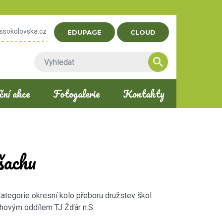
ssokolovska.cz
EDUPAGE
CLOUD
ní akce
Fotogalerie
Kontakty
šachu
kategorie okresní kolo přeboru družstev škol
chovým oddílem TJ Žďár n.S.