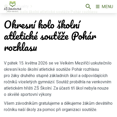
MENU
Aktuality
Okresní kolo školní atletické soutěže Pohár rozhlasu
Okresní kolo školní
atletické soutěže Pohár
rozhlasu
V pátek 15. května 2026 se ve Velkém Meziříčí uskutečnilo
okresní kolo školní atletické soutěže Pohár rozhlasu
pro žáky druhého stupně základních škol a odpovídajících
ročníků víceletých gymnázií. Soutěž proběhla na venkovním
atletickém hřišti ZŠ Školní. Za účasti tří škol nebyla nouze
o skvělé sportovní výkony.
Všem závodníkům gratulujeme a děkujeme žákům devátého
ročníku naší školy za pomoc při organizaci soutěže.