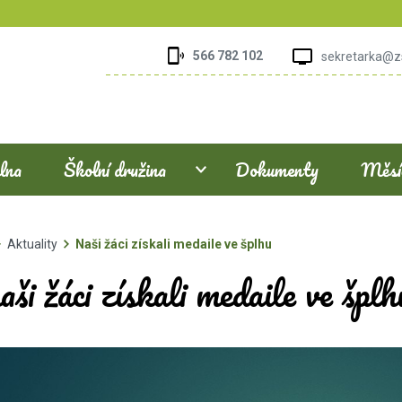
566 782 102
sekretarka@z
elna
Školní družina
Dokumenty
Měsíč
Aktuality
Naši žáci získali medaile ve šplhu
ši žáci získali medaile ve šplh