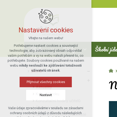
Nastavení cookies
Vítejte na našem webu!
Potřebujeme nastavit cookies a související
Škola
Třídy
Školní jíd
technologie, aby zobrazovaný obsah odpovídal
vašim potřebám a vy na webu nalezli přesně to, co
potřebujete. Soubory cookies používané na našem
webu
nikdy neslouží ke zjišťování totožnosti
uživatelů stránek
.
Škola
Na
O škole
Přijmout všechny cookies
Aktuality
Kalendář roku
Nastavit
Konzultační hodiny učitelů
Školská rada
Vaše údaje zpracováváme v souladu se zásadami
Technická cookies
ochrany osobních údajů z důvodu následujících
Školní poradenské pracoviště
nutná pro provozování webu