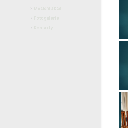
Měsíční akce
Fotogalerie
Kontakty