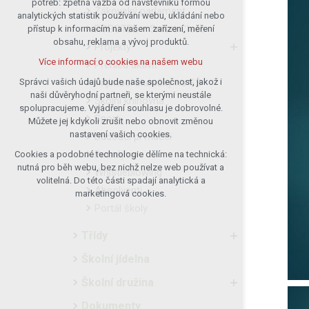
potřeb: zpětná vazba od návštěvníků formou
Žákovský parlament
analytických statistik používání webu, ukládání nebo
udržení kontextu stránek (session):
ROBOTEL – Smart Class
přístup k informacím na vašem zařízení, měření
případná přihlášení, volby jazyka, apod.
obsahu, reklama a vývoj produktů.
Projekty
Volitelná cookies
Více informací o cookies na našem webu
Přehled aktivit
analytická pro anonymizované
vyhodnocení návštěvnosti
Přijímací zkoušky na SŠ
Správci vašich údajů bude naše společnost, jakož i
naši důvěryhodní partneři, se kterými neustále
marketingová cookies (Google)
Školní knihovna
spolupracujeme. Vyjádření souhlasu je dobrovolné.
Více informací o cookies na našem webu
Sport
Můžete jej kdykoli zrušit nebo obnovit změnou
nastavení vašich cookies.
Budoucí prvňáčci
Pronájmy
Cookies a podobné technologie dělíme na technická:
Přijmout všechny cookies
nutná pro běh webu, bez nichž nelze web používat a
Whistleblowing
volitelná. Do této části spadají analytická a
Absolventi
Odmítnout vše
marketingová cookies.
Portál školy
Třídy
Školní jídelna
Školní družina
Dokumenty