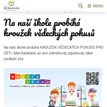
MENU
Aktuality
Na naší škole probíhá kroužek vědeckých pokusů
Na naší škole probíhá
kroužek vědeckých pokusů
Na naší škole probíhá KROUŽEK VĚDECKÝCH POKUSŮ PRO
DĚTI. Malí badatelé už umí odměřovat, pipetovat, také
vyráběli sliz.