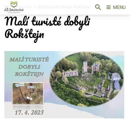
MENU
Aktuality
Malí turisté dobyli Rokštejn
Malí turisté dobyli
Rokštejn