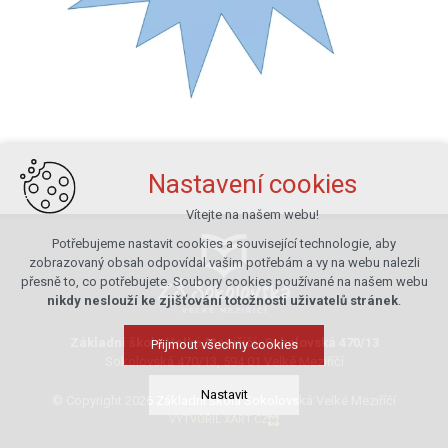
Nastavení cookies
Vítejte na našem webu!
Potřebujeme nastavit cookies a související technologie, aby
zobrazovaný obsah odpovídal vašim potřebám a vy na webu nalezli
přesně to, co potřebujete. Soubory cookies používané na našem webu
nikdy neslouží ke zjišťování totožnosti uživatelů stránek
.
Základní škola Velké Meziříčí, Sokolovská 470/13
Přijmout všechny cookies
Sokolovská 470/13, 594 01 Velké Meziříčí
Nastavit
© Copyright 2026 Základní škola Sokolovská Velké Meziříčí
VYTVOŘIL XART.CZ