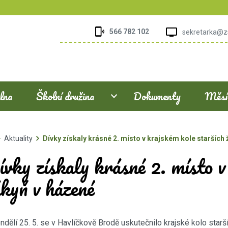
566 782 102
sekretarka@z
elna
Školní družina
Dokumenty
Měsíč
Aktuality
Dívky získaly krásné 2. místo v krajském kole starších
vky získaly krásné 2. místo v
kyň v házené
ndělí 25. 5. se v Havlíčkově Brodě uskutečnilo krajské kolo starš