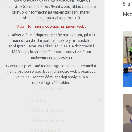
potřeb: zpětná vazba od návštěvníků formou
8. a
Žákovský parlament
analytických statistik používání webu, ukládání nebo
udržení kontextu stránek (session):
ROBOTEL – Smart Class
přístup k informacím na vašem zařízení, měření
případná přihlášení, volby jazyka, apod.
Moc 
obsahu, reklama a vývoj produktů.
Projekty
Volitelná cookies
Více informací o cookies na našem webu
Přehled aktivit
analytická pro anonymizované
vyhodnocení návštěvnosti
Přijímací zkoušky na SŠ
Správci vašich údajů bude naše společnost, jakož i
naši důvěryhodní partneři, se kterými neustále
marketingová cookies (Google)
Školní knihovna
spolupracujeme. Vyjádření souhlasu je dobrovolné.
Více informací o cookies na našem webu
Sport
Můžete jej kdykoli zrušit nebo obnovit změnou
nastavení vašich cookies.
Budoucí prvňáčci
Pronájmy
Cookies a podobné technologie dělíme na technická:
Přijmout všechny cookies
nutná pro běh webu, bez nichž nelze web používat a
Whistleblowing
volitelná. Do této části spadají analytická a
Absolventi
Odmítnout vše
marketingová cookies.
Portál školy
Třídy
Školní jídelna
Školní družina
Dokumenty