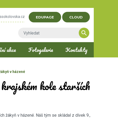
ssokolovska.cz
EDUPAGE
CLOUD
ní akce
Fotogalerie
Kontakty
 žákyň v házené
 krajském kole starších
ích žákyň v házené. Náš tým se skládal z dívek 9.,