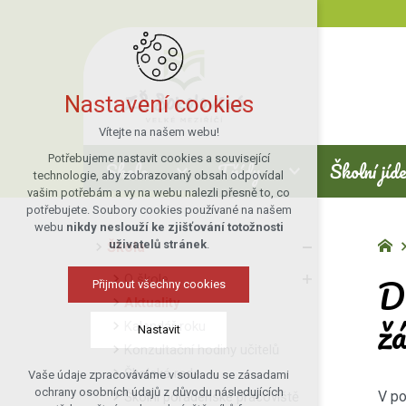
Nastavení cookies
Vítejte na našem webu!
Potřebujeme nastavit cookies a související
Škola
Třídy
Školní jíd
technologie, aby zobrazovaný obsah odpovídal
vašim potřebám a vy na webu nalezli přesně to, co
potřebujete. Soubory cookies používané na našem
webu
nikdy neslouží ke zjišťování totožnosti
uživatelů stránek
.
Škola
Dí
O škole
Přijmout všechny cookies
Aktuality
žá
Kalendář roku
Nastavit
Konzultační hodiny učitelů
Školská rada
Vaše údaje zpracováváme v souladu se zásadami
Technická cookies
ochrany osobních údajů z důvodu následujících
V po
Školní poradenské pracoviště
nutná pro provozování webu